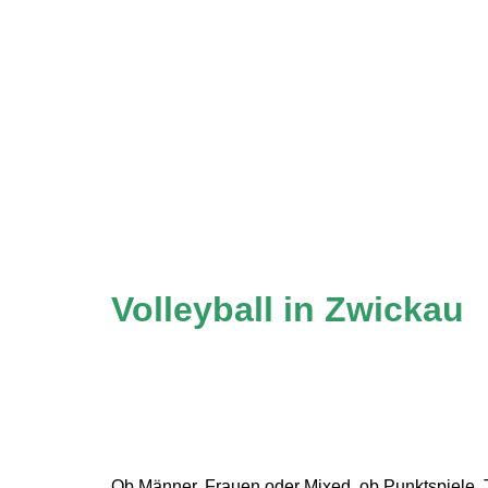
Volleyball i
n Z
Ob M
änner, Fra
uen
oder Mixe
d, ob Punktspiele,